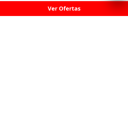
Ver Ofertas
LICORERÍA LINCE · LICORERÍA LA VICTORIA · LICORERÍA SAN ISIDRIO
· LICORERÍA LA MOLINA · LICORERÍA MIRAFLORES · LICORERÍA SAN
BORJA · LICORERÍA BARRANCO · LICORERÍA LIMA · LICORERÍA SURCO
· LICORERÍA SAN LUIS · LICORERÍA SAN JUAN DE LURIGANCHO ·
LICORERÍA CHORRILLOS · LICORERÍA ATE · LICORERÍA SAN MIGUEL ·
LICORERÍA SAN MARTIN DE PORRES · LICORERÍA PUEBLO LIBRE ·
LICORERÍA BREÑA · LICORERÍA MAGDALENA · LICORERÍA SURQUILLO
LAS LICORERIAS UNIDAS Y REUNIDAD EN UN
SOLO LUGAR
LOS MEJORES LICORES, MARCAS,