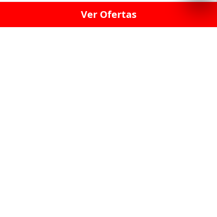
Ver Ofertas
LICORERÍA LINCE · LICORERÍA LA VICTORIA · LICORERÍA SAN ISIDRIO
· LICORERÍA LA MOLINA · LICORERÍA MIRAFLORES · LICORERÍA SAN
BORJA · LICORERÍA BARRANCO · LICORERÍA LIMA · LICORERÍA SURCO
· LICORERÍA SAN LUIS · LICORERÍA SAN JUAN DE LURIGANCHO ·
LICORERÍA CHORRILLOS · LICORERÍA ATE · LICORERÍA SAN MIGUEL ·
LICORERÍA SAN MARTIN DE PORRES · LICORERÍA PUEBLO LIBRE ·
LICORERÍA BREÑA · LICORERÍA MAGDALENA · LICORERÍA SURQUILLO
LAS LICORERIAS UNIDAS Y REUNIDAD EN UN
SOLO LUGAR
LOS MEJORES LICORES, MARCAS,