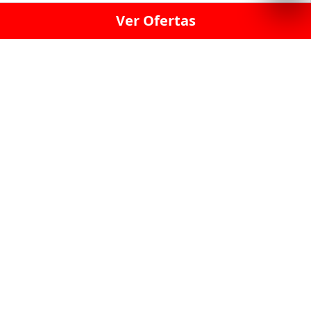
Ver Ofertas
LICORERÍA LINCE · LICORERÍA LA VICTORIA · LICORERÍA SAN ISIDRIO
· LICORERÍA LA MOLINA · LICORERÍA MIRAFLORES · LICORERÍA SAN
BORJA · LICORERÍA BARRANCO · LICORERÍA LIMA · LICORERÍA SURCO
· LICORERÍA SAN LUIS · LICORERÍA SAN JUAN DE LURIGANCHO ·
LICORERÍA CHORRILLOS · LICORERÍA ATE · LICORERÍA SAN MIGUEL ·
LICORERÍA SAN MARTIN DE PORRES · LICORERÍA PUEBLO LIBRE ·
LICORERÍA BREÑA · LICORERÍA MAGDALENA · LICORERÍA SURQUILLO
LAS LICORERIAS UNIDAS Y REUNIDAD EN UN
SOLO LUGAR
LOS MEJORES LICORES, MARCAS,