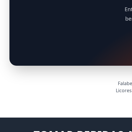
En
be
Falabe
Licore