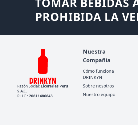
TOMAR BEBIDAS A
PROHIBIDA LA VE
Nuestra
Compañia
Cómo funciona
DRINKYN
Sobre nosotros
Razón Social:
Licorerias Peru
S.A.C.
Nuestro equipo
R.U.C.:
20611486643