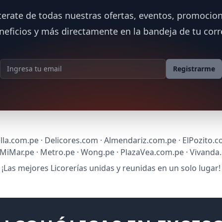
terate de todas nuestras ofertas, eventos, promocion
neficios y más directamente en la bandeja de tu corr
Dirección de correo
Registrarme
lla.com.pe · Delicores.com · Almendariz.com.pe · ElPozito.c
sMiMar.pe · Metro.pe · Wong.pe · PlazaVea.com.pe · Vivanda
¡Las mejores Licorerías unidas y reunidas en un solo lugar!