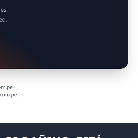
es,
eo.
om.pe ·
.com.pe