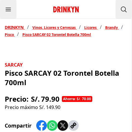
Menu
Inicio Drinkyn
Bus
/
/
/
/
DRINKYN
Vinos, Licores y Cervezas
Licores
Brandy
/
Pisco
Pisco SARCAY 02 Torontel Botella 700ml
SARCAY
Pisco SARCAY 02 Torontel Botella
700ml
Precio:
S/.
79.90
Ahorra: S/. 70.00
Precio máximo S/.
149.90
Compartir