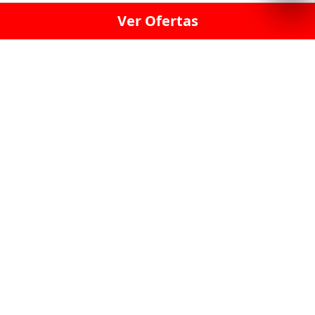
Ver Ofertas
LICORERÍA LINCE · LICORERÍA LA VICTORIA · LICORERÍA SAN ISIDRIO
· LICORERÍA LA MOLINA · LICORERÍA MIRAFLORES · LICORERÍA SAN
BORJA · LICORERÍA BARRANCO · LICORERÍA LIMA · LICORERÍA SURCO
· LICORERÍA SAN LUIS · LICORERÍA SAN JUAN DE LURIGANCHO ·
LICORERÍA CHORRILLOS · LICORERÍA ATE · LICORERÍA SAN MIGUEL ·
LICORERÍA SAN MARTIN DE PORRES · LICORERÍA PUEBLO LIBRE ·
LICORERÍA BREÑA · LICORERÍA MAGDALENA · LICORERÍA SURQUILLO
LAS LICORERIAS UNIDAS Y REUNIDAD EN UN
SOLO LUGAR
LOS MEJORES LICORES, MARCAS,