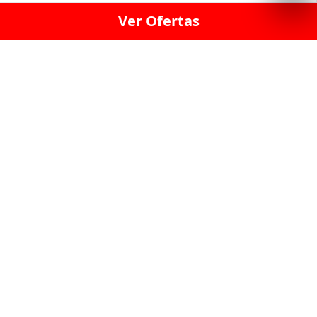
Ver Ofertas
LICORERÍA LINCE · LICORERÍA LA VICTORIA · LICORERÍA SAN ISIDRIO
· LICORERÍA LA MOLINA · LICORERÍA MIRAFLORES · LICORERÍA SAN
BORJA · LICORERÍA BARRANCO · LICORERÍA LIMA · LICORERÍA SURCO
· LICORERÍA SAN LUIS · LICORERÍA SAN JUAN DE LURIGANCHO ·
LICORERÍA CHORRILLOS · LICORERÍA ATE · LICORERÍA SAN MIGUEL ·
LICORERÍA SAN MARTIN DE PORRES · LICORERÍA PUEBLO LIBRE ·
LICORERÍA BREÑA · LICORERÍA MAGDALENA · LICORERÍA SURQUILLO
LAS LICORERIAS UNIDAS Y REUNIDAD EN UN
SOLO LUGAR
LOS MEJORES LICORES, MARCAS,