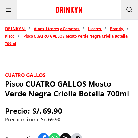
Menu
Inicio Drinkyn
Bus
/
/
/
/
DRINKYN
Vinos, Licores y Cervezas
Licores
Brandy
/
Pisco
Pisco CUATRO GALLOS Mosto Verde Negra Criolla Botella
700ml
CUATRO GALLOS
Pisco CUATRO GALLOS Mosto
Verde Negra Criolla Botella 700ml
Precio:
S/.
69.90
Precio máximo S/.
69.90