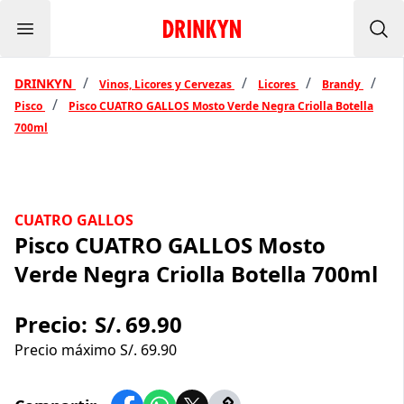
Menu
Inicio Drinkyn
Bus
/
/
/
/
DRINKYN
Vinos, Licores y Cervezas
Licores
Brandy
/
Pisco
Pisco CUATRO GALLOS Mosto Verde Negra Criolla Botella
700ml
CUATRO GALLOS
Pisco CUATRO GALLOS Mosto
Verde Negra Criolla Botella 700ml
Precio:
S/.
69.90
Precio máximo S/.
69.90