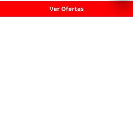
Ver Ofertas
LICORERÍA LINCE · LICORERÍA LA VICTORIA · LICORERÍA SAN ISIDRIO
· LICORERÍA LA MOLINA · LICORERÍA MIRAFLORES · LICORERÍA SAN
BORJA · LICORERÍA BARRANCO · LICORERÍA LIMA · LICORERÍA SURCO
· LICORERÍA SAN LUIS · LICORERÍA SAN JUAN DE LURIGANCHO ·
LICORERÍA CHORRILLOS · LICORERÍA ATE · LICORERÍA SAN MIGUEL ·
LICORERÍA SAN MARTIN DE PORRES · LICORERÍA PUEBLO LIBRE ·
LICORERÍA BREÑA · LICORERÍA MAGDALENA · LICORERÍA SURQUILLO
LAS LICORERIAS UNIDAS Y REUNIDAD EN UN
SOLO LUGAR
LOS MEJORES LICORES, MARCAS,