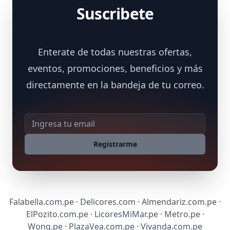
Suscribete
Enterate de todas nuestras ofertas,
eventos, promociones, beneficios y más
directamente en la bandeja de tu correo.
Dirección de correo
Registrarme
Falabella.com.pe · Delicores.com · Almendariz.com.pe ·
ElPozito.com.pe · LicoresMiMar.pe · Metro.pe ·
Wong.pe · PlazaVea.com.pe · Vivanda.com.pe