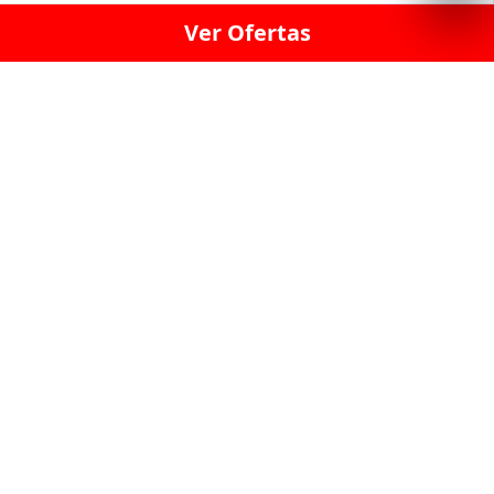
Ver Ofertas
LICORERÍA LINCE · LICORERÍA LA VICTORIA · LICORERÍA SAN ISIDRIO
· LICORERÍA LA MOLINA · LICORERÍA MIRAFLORES · LICORERÍA SAN
BORJA · LICORERÍA BARRANCO · LICORERÍA LIMA · LICORERÍA SURCO
· LICORERÍA SAN LUIS · LICORERÍA SAN JUAN DE LURIGANCHO ·
LICORERÍA CHORRILLOS · LICORERÍA ATE · LICORERÍA SAN MIGUEL ·
LICORERÍA SAN MARTIN DE PORRES · LICORERÍA PUEBLO LIBRE ·
LICORERÍA BREÑA · LICORERÍA MAGDALENA · LICORERÍA SURQUILLO
LAS LICORERIAS UNIDAS Y REUNIDAD EN UN
SOLO LUGAR
LOS MEJORES LICORES, MARCAS,