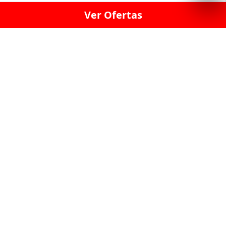
Ver Ofertas
LICORERÍA LINCE · LICORERÍA LA VICTORIA · LICORERÍA SAN ISIDRIO
· LICORERÍA LA MOLINA · LICORERÍA MIRAFLORES · LICORERÍA SAN
BORJA · LICORERÍA BARRANCO · LICORERÍA LIMA · LICORERÍA SURCO
· LICORERÍA SAN LUIS · LICORERÍA SAN JUAN DE LURIGANCHO ·
LICORERÍA CHORRILLOS · LICORERÍA ATE · LICORERÍA SAN MIGUEL ·
LICORERÍA SAN MARTIN DE PORRES · LICORERÍA PUEBLO LIBRE ·
LICORERÍA BREÑA · LICORERÍA MAGDALENA · LICORERÍA SURQUILLO
LAS LICORERIAS UNIDAS Y REUNIDAD EN UN
SOLO LUGAR
LOS MEJORES LICORES, MARCAS,