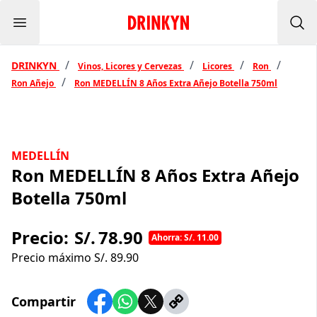
Menu
Inicio Drinkyn
Bus
/
/
/
/
DRINKYN
Vinos, Licores y Cervezas
Licores
Ron
/
Ron Añejo
Ron MEDELLÍN 8 Años Extra Añejo Botella 750ml
MEDELLÍN
Ron MEDELLÍN 8 Años Extra Añejo
Botella 750ml
Precio:
S/.
78.90
Ahorra: S/. 11.00
Precio máximo S/.
89.90
Compartir