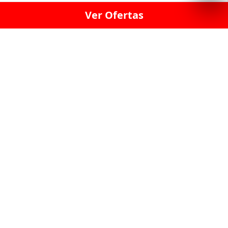
Ver Ofertas
LICORERÍA LINCE · LICORERÍA LA VICTORIA · LICORERÍA SAN ISIDRIO
· LICORERÍA LA MOLINA · LICORERÍA MIRAFLORES · LICORERÍA SAN
BORJA · LICORERÍA BARRANCO · LICORERÍA LIMA · LICORERÍA SURCO
· LICORERÍA SAN LUIS · LICORERÍA SAN JUAN DE LURIGANCHO ·
LICORERÍA CHORRILLOS · LICORERÍA ATE · LICORERÍA SAN MIGUEL ·
LICORERÍA SAN MARTIN DE PORRES · LICORERÍA PUEBLO LIBRE ·
LICORERÍA BREÑA · LICORERÍA MAGDALENA · LICORERÍA SURQUILLO
LAS LICORERIAS UNIDAS Y REUNIDAD EN UN
SOLO LUGAR
LOS MEJORES LICORES, MARCAS,