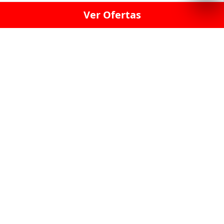
Ver Ofertas
LICORERÍA LINCE · LICORERÍA LA VICTORIA · LICORERÍA SAN ISIDRIO
· LICORERÍA LA MOLINA · LICORERÍA MIRAFLORES · LICORERÍA SAN
BORJA · LICORERÍA BARRANCO · LICORERÍA LIMA · LICORERÍA SURCO
· LICORERÍA SAN LUIS · LICORERÍA SAN JUAN DE LURIGANCHO ·
LICORERÍA CHORRILLOS · LICORERÍA ATE · LICORERÍA SAN MIGUEL ·
LICORERÍA SAN MARTIN DE PORRES · LICORERÍA PUEBLO LIBRE ·
LICORERÍA BREÑA · LICORERÍA MAGDALENA · LICORERÍA SURQUILLO
LAS LICORERIAS UNIDAS Y REUNIDAD EN UN
SOLO LUGAR
LOS MEJORES LICORES, MARCAS,