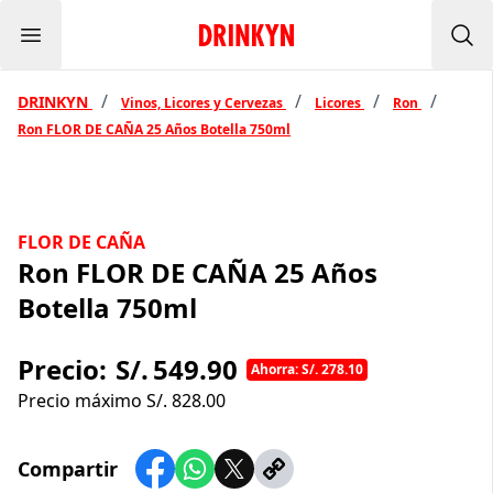
Menu
Inicio Drinkyn
Bus
/
/
/
/
DRINKYN
Vinos, Licores y Cervezas
Licores
Ron
Ron FLOR DE CAÑA 25 Años Botella 750ml
FLOR DE CAÑA
Ron FLOR DE CAÑA 25 Años
Botella 750ml
Precio:
S/.
549.90
Ahorra: S/. 278.10
Precio máximo S/.
828.00
Compartir