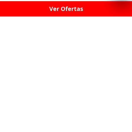
Ver Ofertas
LICORERÍA LINCE · LICORERÍA LA VICTORIA · LICORERÍA SAN ISIDRIO
· LICORERÍA LA MOLINA · LICORERÍA MIRAFLORES · LICORERÍA SAN
BORJA · LICORERÍA BARRANCO · LICORERÍA LIMA · LICORERÍA SURCO
· LICORERÍA SAN LUIS · LICORERÍA SAN JUAN DE LURIGANCHO ·
LICORERÍA CHORRILLOS · LICORERÍA ATE · LICORERÍA SAN MIGUEL ·
LICORERÍA SAN MARTIN DE PORRES · LICORERÍA PUEBLO LIBRE ·
LICORERÍA BREÑA · LICORERÍA MAGDALENA · LICORERÍA SURQUILLO
LAS LICORERIAS UNIDAS Y REUNIDAD EN UN
SOLO LUGAR
LOS MEJORES LICORES, MARCAS,