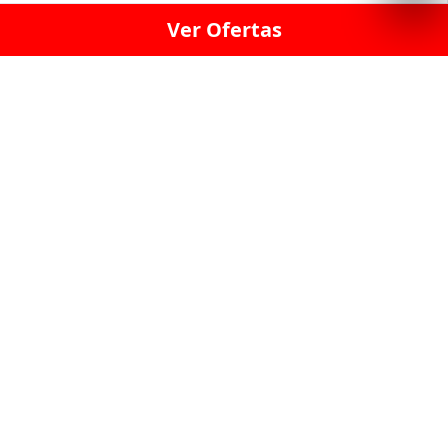
Ver Ofertas
LICORERÍA LINCE · LICORERÍA LA VICTORIA · LICORERÍA SAN ISIDRIO
· LICORERÍA LA MOLINA · LICORERÍA MIRAFLORES · LICORERÍA SAN
BORJA · LICORERÍA BARRANCO · LICORERÍA LIMA · LICORERÍA SURCO
· LICORERÍA SAN LUIS · LICORERÍA SAN JUAN DE LURIGANCHO ·
LICORERÍA CHORRILLOS · LICORERÍA ATE · LICORERÍA SAN MIGUEL ·
LICORERÍA SAN MARTIN DE PORRES · LICORERÍA PUEBLO LIBRE ·
LICORERÍA BREÑA · LICORERÍA MAGDALENA · LICORERÍA SURQUILLO
LAS LICORERIAS UNIDAS Y REUNIDAD EN UN
SOLO LUGAR
LOS MEJORES LICORES, MARCAS,