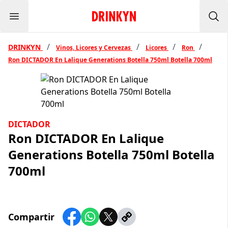
Menu
Inicio Drinkyn
Bus
/
/
/
/
DRINKYN
Vinos, Licores y Cervezas
Licores
Ron
Ron DICTADOR En Lalique Generations Botella 750ml Botella 700ml
DICTADOR
Ron DICTADOR En Lalique
Generations Botella 750ml Botella
700ml
Compartir