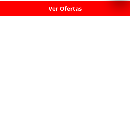
Ver Ofertas
LICORERÍA LINCE · LICORERÍA LA VICTORIA · LICORERÍA SAN ISIDRIO
· LICORERÍA LA MOLINA · LICORERÍA MIRAFLORES · LICORERÍA SAN
BORJA · LICORERÍA BARRANCO · LICORERÍA LIMA · LICORERÍA SURCO
· LICORERÍA SAN LUIS · LICORERÍA SAN JUAN DE LURIGANCHO ·
LICORERÍA CHORRILLOS · LICORERÍA ATE · LICORERÍA SAN MIGUEL ·
LICORERÍA SAN MARTIN DE PORRES · LICORERÍA PUEBLO LIBRE ·
LICORERÍA BREÑA · LICORERÍA MAGDALENA · LICORERÍA SURQUILLO
LAS LICORERIAS UNIDAS Y REUNIDAD EN UN
SOLO LUGAR
LOS MEJORES LICORES, MARCAS,