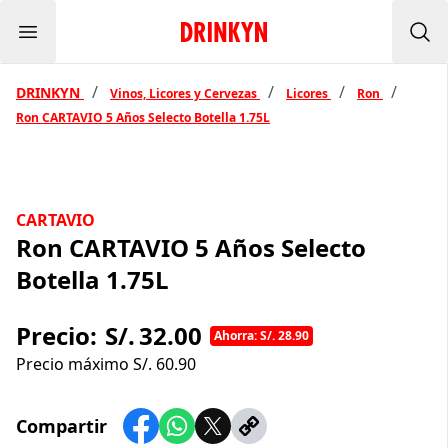
Menu
Inicio Drinkyn
Bus
/
/
/
/
DRINKYN
Vinos, Licores y Cervezas
Licores
Ron
Ron CARTAVIO 5 Años Selecto Botella 1.75L
CARTAVIO
Ron CARTAVIO 5 Años Selecto
Botella 1.75L
Precio:
S/.
32.00
Ahorra: S/. 28.90
Precio máximo S/.
60.90
Compartir