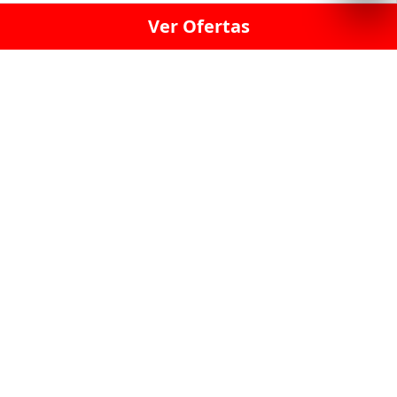
Ver Ofertas
LICORERÍA LINCE · LICORERÍA LA VICTORIA · LICORERÍA SAN ISIDRIO
· LICORERÍA LA MOLINA · LICORERÍA MIRAFLORES · LICORERÍA SAN
BORJA · LICORERÍA BARRANCO · LICORERÍA LIMA · LICORERÍA SURCO
· LICORERÍA SAN LUIS · LICORERÍA SAN JUAN DE LURIGANCHO ·
LICORERÍA CHORRILLOS · LICORERÍA ATE · LICORERÍA SAN MIGUEL ·
LICORERÍA SAN MARTIN DE PORRES · LICORERÍA PUEBLO LIBRE ·
LICORERÍA BREÑA · LICORERÍA MAGDALENA · LICORERÍA SURQUILLO
LAS LICORERIAS UNIDAS Y REUNIDAD EN UN
SOLO LUGAR
LOS MEJORES LICORES, MARCAS,