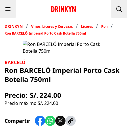
Menu
Inicio Drinkyn
Bus
/
/
/
/
DRINKYN
Vinos, Licores y Cervezas
Licores
Ron
Ron BARCELÓ Imperial Porto Cask Botella 750ml
BARCELÓ
Ron BARCELÓ Imperial Porto Cask
Botella 750ml
Precio:
S/.
224.00
Precio máximo S/.
224.00
Compartir