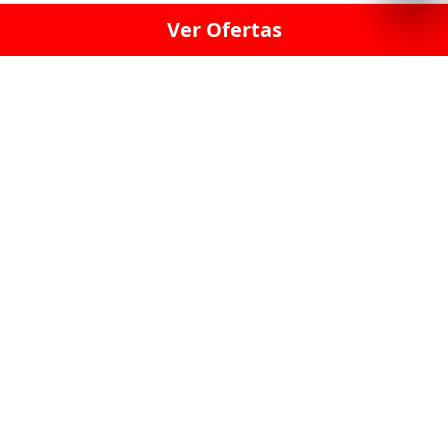
Ver Ofertas
LICORERÍA LINCE · LICORERÍA LA VICTORIA · LICORERÍA SAN ISIDRIO
· LICORERÍA LA MOLINA · LICORERÍA MIRAFLORES · LICORERÍA SAN
BORJA · LICORERÍA BARRANCO · LICORERÍA LIMA · LICORERÍA SURCO
· LICORERÍA SAN LUIS · LICORERÍA SAN JUAN DE LURIGANCHO ·
LICORERÍA CHORRILLOS · LICORERÍA ATE · LICORERÍA SAN MIGUEL ·
LICORERÍA SAN MARTIN DE PORRES · LICORERÍA PUEBLO LIBRE ·
LICORERÍA BREÑA · LICORERÍA MAGDALENA · LICORERÍA SURQUILLO
LAS LICORERIAS UNIDAS Y REUNIDAD EN UN
SOLO LUGAR
LOS MEJORES LICORES, MARCAS,