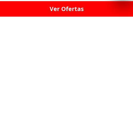
Ver Ofertas
LICORERÍA LINCE · LICORERÍA LA VICTORIA · LICORERÍA SAN ISIDRIO
· LICORERÍA LA MOLINA · LICORERÍA MIRAFLORES · LICORERÍA SAN
BORJA · LICORERÍA BARRANCO · LICORERÍA LIMA · LICORERÍA SURCO
· LICORERÍA SAN LUIS · LICORERÍA SAN JUAN DE LURIGANCHO ·
LICORERÍA CHORRILLOS · LICORERÍA ATE · LICORERÍA SAN MIGUEL ·
LICORERÍA SAN MARTIN DE PORRES · LICORERÍA PUEBLO LIBRE ·
LICORERÍA BREÑA · LICORERÍA MAGDALENA · LICORERÍA SURQUILLO
LAS LICORERIAS UNIDAS Y REUNIDAD EN UN
SOLO LUGAR
LOS MEJORES LICORES, MARCAS,