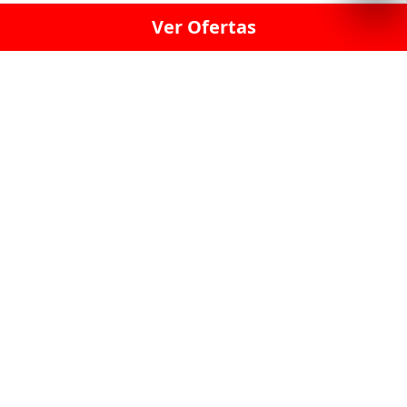
Ver Ofertas
LICORERÍA LINCE · LICORERÍA LA VICTORIA · LICORERÍA SAN ISIDRIO
· LICORERÍA LA MOLINA · LICORERÍA MIRAFLORES · LICORERÍA SAN
BORJA · LICORERÍA BARRANCO · LICORERÍA LIMA · LICORERÍA SURCO
· LICORERÍA SAN LUIS · LICORERÍA SAN JUAN DE LURIGANCHO ·
LICORERÍA CHORRILLOS · LICORERÍA ATE · LICORERÍA SAN MIGUEL ·
LICORERÍA SAN MARTIN DE PORRES · LICORERÍA PUEBLO LIBRE ·
LICORERÍA BREÑA · LICORERÍA MAGDALENA · LICORERÍA SURQUILLO
LAS LICORERIAS UNIDAS Y REUNIDAD EN UN
SOLO LUGAR
LOS MEJORES LICORES, MARCAS,