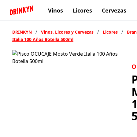
Vinos
Licores
Cervezas
Inicio Drinkyn
/
/
/
DRINKYN
Vinos, Licores y Cervezas
Licores
Bra
Italia 100 Años Botella 500ml
O
M