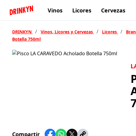
Vinos
Licores
Cervezas
Inicio Drinkyn
/
/
/
DRINKYN
Vinos, Licores y Cervezas
Licores
Bra
Botella 750ml
L
Compartir