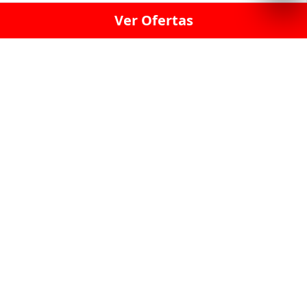
Ver Ofertas
LICORERÍA LINCE · LICORERÍA LA VICTORIA · LICORERÍA SAN ISIDRIO
· LICORERÍA LA MOLINA · LICORERÍA MIRAFLORES · LICORERÍA SAN
BORJA · LICORERÍA BARRANCO · LICORERÍA LIMA · LICORERÍA SURCO
· LICORERÍA SAN LUIS · LICORERÍA SAN JUAN DE LURIGANCHO ·
LICORERÍA CHORRILLOS · LICORERÍA ATE · LICORERÍA SAN MIGUEL ·
LICORERÍA SAN MARTIN DE PORRES · LICORERÍA PUEBLO LIBRE ·
LICORERÍA BREÑA · LICORERÍA MAGDALENA · LICORERÍA SURQUILLO
LAS LICORERIAS UNIDAS Y REUNIDAD EN UN
SOLO LUGAR
LOS MEJORES LICORES, MARCAS,