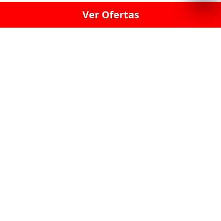
Ver Ofertas
LICORERÍA LINCE · LICORERÍA LA VICTORIA · LICORERÍA SAN ISIDRIO
· LICORERÍA LA MOLINA · LICORERÍA MIRAFLORES · LICORERÍA SAN
BORJA · LICORERÍA BARRANCO · LICORERÍA LIMA · LICORERÍA SURCO
· LICORERÍA SAN LUIS · LICORERÍA SAN JUAN DE LURIGANCHO ·
LICORERÍA CHORRILLOS · LICORERÍA ATE · LICORERÍA SAN MIGUEL ·
LICORERÍA SAN MARTIN DE PORRES · LICORERÍA PUEBLO LIBRE ·
LICORERÍA BREÑA · LICORERÍA MAGDALENA · LICORERÍA SURQUILLO
LAS LICORERIAS UNIDAS Y REUNIDAD EN UN
SOLO LUGAR
LOS MEJORES LICORES, MARCAS,