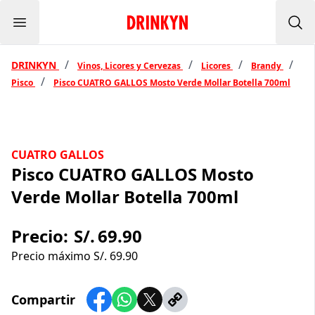
Menu
Inicio Drinkyn
Bus
/
/
/
/
DRINKYN
Vinos, Licores y Cervezas
Licores
Brandy
/
Pisco
Pisco CUATRO GALLOS Mosto Verde Mollar Botella 700ml
CUATRO GALLOS
Pisco CUATRO GALLOS Mosto
Verde Mollar Botella 700ml
Precio:
S/.
69.90
Precio máximo S/.
69.90
Compartir