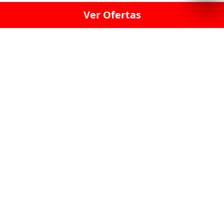
Ver Ofertas
LICORERÍA LINCE · LICORERÍA LA VICTORIA · LICORERÍA SAN ISIDRIO
· LICORERÍA LA MOLINA · LICORERÍA MIRAFLORES · LICORERÍA SAN
BORJA · LICORERÍA BARRANCO · LICORERÍA LIMA · LICORERÍA SURCO
· LICORERÍA SAN LUIS · LICORERÍA SAN JUAN DE LURIGANCHO ·
LICORERÍA CHORRILLOS · LICORERÍA ATE · LICORERÍA SAN MIGUEL ·
LICORERÍA SAN MARTIN DE PORRES · LICORERÍA PUEBLO LIBRE ·
LICORERÍA BREÑA · LICORERÍA MAGDALENA · LICORERÍA SURQUILLO
LAS LICORERIAS UNIDAS Y REUNIDAD EN UN
SOLO LUGAR
LOS MEJORES LICORES, MARCAS,