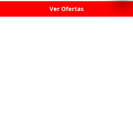
Ver Ofertas
LICORERÍA LINCE · LICORERÍA LA VICTORIA · LICORERÍA SAN ISIDRIO
· LICORERÍA LA MOLINA · LICORERÍA MIRAFLORES · LICORERÍA SAN
BORJA · LICORERÍA BARRANCO · LICORERÍA LIMA · LICORERÍA SURCO
· LICORERÍA SAN LUIS · LICORERÍA SAN JUAN DE LURIGANCHO ·
LICORERÍA CHORRILLOS · LICORERÍA ATE · LICORERÍA SAN MIGUEL ·
LICORERÍA SAN MARTIN DE PORRES · LICORERÍA PUEBLO LIBRE ·
LICORERÍA BREÑA · LICORERÍA MAGDALENA · LICORERÍA SURQUILLO
LAS LICORERIAS UNIDAS Y REUNIDAD EN UN
SOLO LUGAR
LOS MEJORES LICORES, MARCAS,