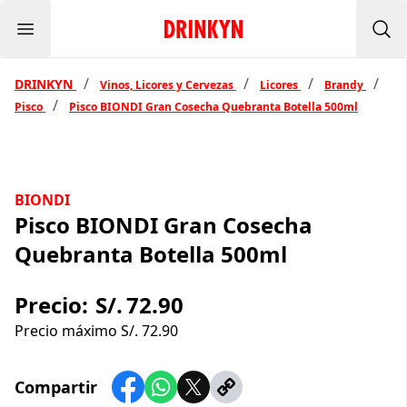
Menu
Inicio Drinkyn
Bus
/
/
/
/
DRINKYN
Vinos, Licores y Cervezas
Licores
Brandy
/
Pisco
Pisco BIONDI Gran Cosecha Quebranta Botella 500ml
BIONDI
Pisco BIONDI Gran Cosecha
Quebranta Botella 500ml
Precio:
S/.
72.90
Precio máximo S/.
72.90
Compartir