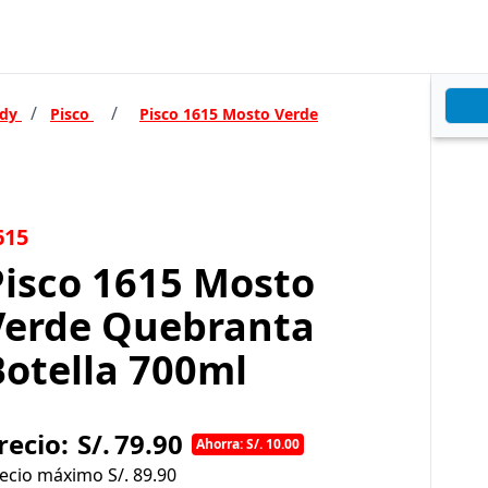
/
/
ndy
Pisco
Pisco 1615 Mosto Verde
615
Pisco 1615 Mosto
Verde Quebranta
Botella 700ml
recio:
S/.
79.90
Ahorra: S/. 10.00
ecio máximo S/.
89.90