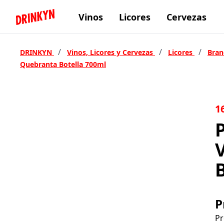
Vinos
Licores
Cervezas
Inicio Drinkyn
/
/
/
DRINKYN
Vinos, Licores y Cervezas
Licores
Bra
Quebranta Botella 700ml
1
P
Pr