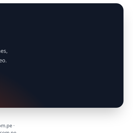
es,
eo.
om.pe ·
.com.pe