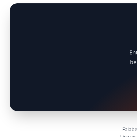
En
be
Falabe
Licore