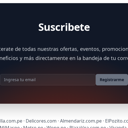
Suscribete
terate de todas nuestras ofertas, eventos, promocion
neficios y más directamente en la bandeja de tu corr
Dirección de correo
Registrarme
lla.com.pe · Delicores.com · Almendariz.com.pe · ElPozito.c
sMiMar.pe · Metro.pe · Wong.pe · PlazaVea.com.pe · Vivanda