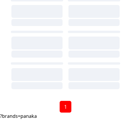
1
?brands=panaka