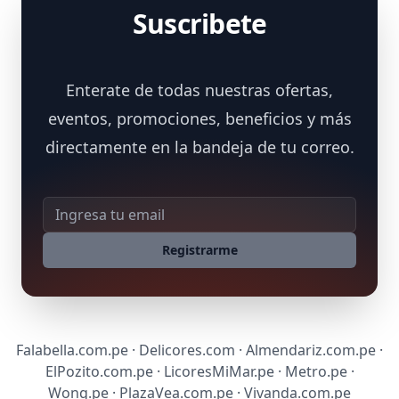
Suscribete
Enterate de todas nuestras ofertas,
eventos, promociones, beneficios y más
directamente en la bandeja de tu correo.
Dirección de correo
Registrarme
Falabella.com.pe · Delicores.com · Almendariz.com.pe ·
ElPozito.com.pe · LicoresMiMar.pe · Metro.pe ·
Wong.pe · PlazaVea.com.pe · Vivanda.com.pe