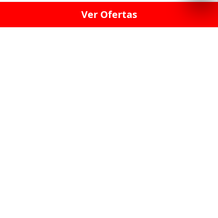
Ver Ofertas
LICORERÍA LINCE · LICORERÍA LA VICTORIA · LICORERÍA SAN ISIDRIO
· LICORERÍA LA MOLINA · LICORERÍA MIRAFLORES · LICORERÍA SAN
BORJA · LICORERÍA BARRANCO · LICORERÍA LIMA · LICORERÍA SURCO
· LICORERÍA SAN LUIS · LICORERÍA SAN JUAN DE LURIGANCHO ·
LICORERÍA CHORRILLOS · LICORERÍA ATE · LICORERÍA SAN MIGUEL ·
LICORERÍA SAN MARTIN DE PORRES · LICORERÍA PUEBLO LIBRE ·
LICORERÍA BREÑA · LICORERÍA MAGDALENA · LICORERÍA SURQUILLO
LAS LICORERIAS UNIDAS Y REUNIDAD EN UN
SOLO LUGAR
LOS MEJORES LICORES, MARCAS,