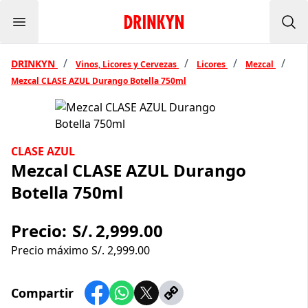
Menu
Inicio Drinkyn
Bus
/
/
/
/
DRINKYN
Vinos, Licores y Cervezas
Licores
Mezcal
Mezcal CLASE AZUL Durango Botella 750ml
CLASE AZUL
Mezcal CLASE AZUL Durango
Botella 750ml
Precio:
S/.
2,999.00
Precio máximo S/.
2,999.00
Compartir