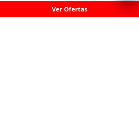
Ver Ofertas
LICORERÍA LINCE · LICORERÍA LA VICTORIA · LICORERÍA SAN ISIDRIO
· LICORERÍA LA MOLINA · LICORERÍA MIRAFLORES · LICORERÍA SAN
BORJA · LICORERÍA BARRANCO · LICORERÍA LIMA · LICORERÍA SURCO
· LICORERÍA SAN LUIS · LICORERÍA SAN JUAN DE LURIGANCHO ·
LICORERÍA CHORRILLOS · LICORERÍA ATE · LICORERÍA SAN MIGUEL ·
LICORERÍA SAN MARTIN DE PORRES · LICORERÍA PUEBLO LIBRE ·
LICORERÍA BREÑA · LICORERÍA MAGDALENA · LICORERÍA SURQUILLO
LAS LICORERIAS UNIDAS Y REUNIDAD EN UN
SOLO LUGAR
LOS MEJORES LICORES, MARCAS,