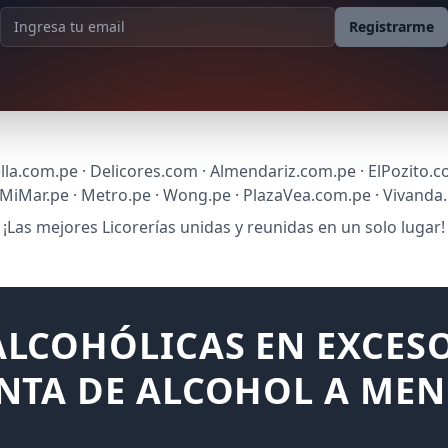
Dirección de correo
Registrarme
lla.com.pe · Delicores.com · Almendariz.com.pe · ElPozito.c
sMiMar.pe · Metro.pe · Wong.pe · PlazaVea.com.pe · Vivanda
¡Las mejores Licorerías unidas y reunidas en un solo lugar!
LCOHÓLICAS EN EXCESO
NTA DE ALCOHOL A MEN