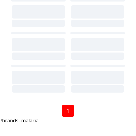
1
?brands=malaria