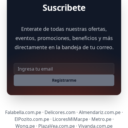
Suscribete
Enterate de todas nuestras ofertas,
eventos, promociones, beneficios y más
directamente en la bandeja de tu correo.
Dirección de correo
Registrarme
Falabella.com.pe · Delicores.com · Almendariz.com.pe ·
ElPozito.com.pe · LicoresMiMar.pe · Metro.pe ·
Wong.pe · PlazaVea.com.pe · Vivanda.com.pe