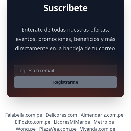
Suscribete
Enterate de todas nuestras ofertas,
eventos, promociones, beneficios y más
directamente en la bandeja de tu correo.
Dirección de correo
Registrarme
Falabella.com.pe · Delicores.com · Almendariz.com.pe ·
ElPozito.com.pe · LicoresMiMar.pe · Metro.pe ·
Wong.pe · PlazaVea.com.pe · Vivanda.com.pe