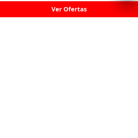
Ver Ofertas
LICORERÍA LINCE · LICORERÍA LA VICTORIA · LICORERÍA SAN ISIDRIO
· LICORERÍA LA MOLINA · LICORERÍA MIRAFLORES · LICORERÍA SAN
BORJA · LICORERÍA BARRANCO · LICORERÍA LIMA · LICORERÍA SURCO
· LICORERÍA SAN LUIS · LICORERÍA SAN JUAN DE LURIGANCHO ·
LICORERÍA CHORRILLOS · LICORERÍA ATE · LICORERÍA SAN MIGUEL ·
LICORERÍA SAN MARTIN DE PORRES · LICORERÍA PUEBLO LIBRE ·
LICORERÍA BREÑA · LICORERÍA MAGDALENA · LICORERÍA SURQUILLO
LAS LICORERIAS UNIDAS Y REUNIDAD EN UN
SOLO LUGAR
LOS MEJORES LICORES, MARCAS,