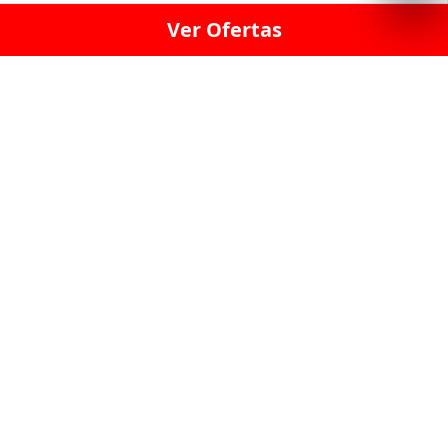
Ver Ofertas
LICORERÍA LINCE · LICORERÍA LA VICTORIA · LICORERÍA SAN ISIDRIO
· LICORERÍA LA MOLINA · LICORERÍA MIRAFLORES · LICORERÍA SAN
BORJA · LICORERÍA BARRANCO · LICORERÍA LIMA · LICORERÍA SURCO
· LICORERÍA SAN LUIS · LICORERÍA SAN JUAN DE LURIGANCHO ·
LICORERÍA CHORRILLOS · LICORERÍA ATE · LICORERÍA SAN MIGUEL ·
LICORERÍA SAN MARTIN DE PORRES · LICORERÍA PUEBLO LIBRE ·
LICORERÍA BREÑA · LICORERÍA MAGDALENA · LICORERÍA SURQUILLO
LAS LICORERIAS UNIDAS Y REUNIDAD EN UN
SOLO LUGAR
LOS MEJORES LICORES, MARCAS,