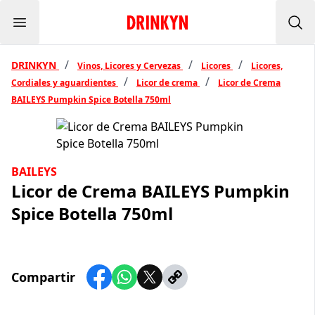
Menu
Inicio Drinkyn
Bus
/
/
/
DRINKYN
Vinos, Licores y Cervezas
Licores
Licores,
/
/
Cordiales y aguardientes
Licor de crema
Licor de Crema
BAILEYS Pumpkin Spice Botella 750ml
BAILEYS
Licor de Crema BAILEYS Pumpkin
Spice Botella 750ml
Compartir