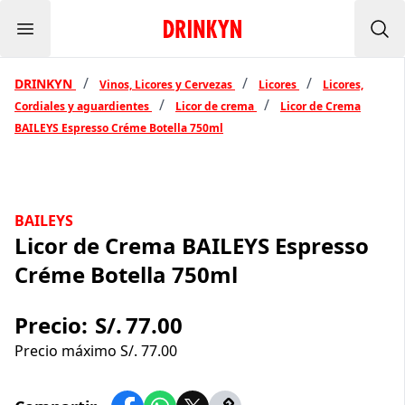
Menu
Inicio Drinkyn
Bus
/
/
/
DRINKYN
Vinos, Licores y Cervezas
Licores
Licores,
/
/
Cordiales y aguardientes
Licor de crema
Licor de Crema
BAILEYS Espresso Créme Botella 750ml
BAILEYS
Licor de Crema BAILEYS Espresso
Créme Botella 750ml
Precio:
S/.
77.00
Precio máximo S/.
77.00