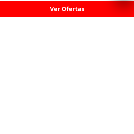
Ver Ofertas
LICORERÍA LINCE · LICORERÍA LA VICTORIA · LICORERÍA SAN ISIDRIO
· LICORERÍA LA MOLINA · LICORERÍA MIRAFLORES · LICORERÍA SAN
BORJA · LICORERÍA BARRANCO · LICORERÍA LIMA · LICORERÍA SURCO
· LICORERÍA SAN LUIS · LICORERÍA SAN JUAN DE LURIGANCHO ·
LICORERÍA CHORRILLOS · LICORERÍA ATE · LICORERÍA SAN MIGUEL ·
LICORERÍA SAN MARTIN DE PORRES · LICORERÍA PUEBLO LIBRE ·
LICORERÍA BREÑA · LICORERÍA MAGDALENA · LICORERÍA SURQUILLO
LAS LICORERIAS UNIDAS Y REUNIDAD EN UN
SOLO LUGAR
LOS MEJORES LICORES, MARCAS,