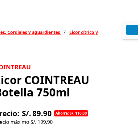
/
res, Cordiales y aguardientes
Licor cítrico y
OINTREAU
Licor COINTREAU
Botella 750ml
recio:
S/.
89.90
Ahorra: S/. 110.00
ecio máximo S/.
199.90