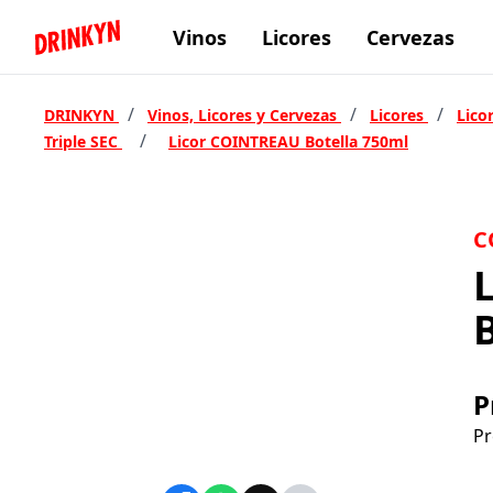
Vinos
Licores
Cervezas
Inicio Drinkyn
/
/
/
DRINKYN
Vinos, Licores y Cervezas
Licores
Lico
/
Triple SEC
Licor COINTREAU Botella 750ml
C
P
Pr