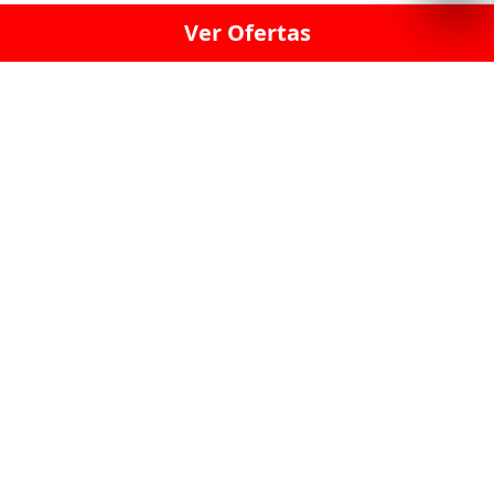
Ver Ofertas
LICORERÍA LINCE · LICORERÍA LA VICTORIA · LICORERÍA SAN ISIDRIO
· LICORERÍA LA MOLINA · LICORERÍA MIRAFLORES · LICORERÍA SAN
BORJA · LICORERÍA BARRANCO · LICORERÍA LIMA · LICORERÍA SURCO
· LICORERÍA SAN LUIS · LICORERÍA SAN JUAN DE LURIGANCHO ·
LICORERÍA CHORRILLOS · LICORERÍA ATE · LICORERÍA SAN MIGUEL ·
LICORERÍA SAN MARTIN DE PORRES · LICORERÍA PUEBLO LIBRE ·
LICORERÍA BREÑA · LICORERÍA MAGDALENA · LICORERÍA SURQUILLO
LAS LICORERIAS UNIDAS Y REUNIDAD EN UN
SOLO LUGAR
LOS MEJORES LICORES, MARCAS,