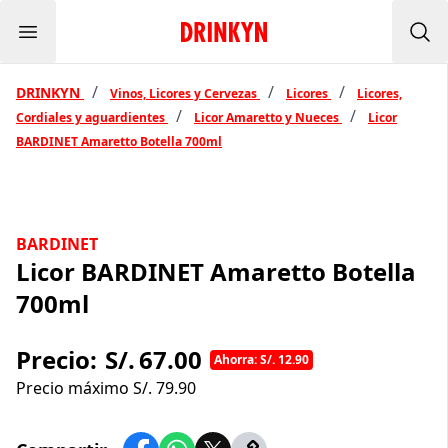
Menu
Inicio Drinkyn
Bus
/
/
/
DRINKYN
Vinos, Licores y Cervezas
Licores
Licores,
/
/
Cordiales y aguardientes
Licor Amaretto y Nueces
Licor
BARDINET Amaretto Botella 700ml
BARDINET
Licor BARDINET Amaretto Botella
700ml
Precio:
S/.
67.00
Ahorra: S/. 12.90
Precio máximo S/.
79.90