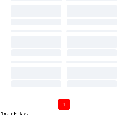
1
?brands=kiev