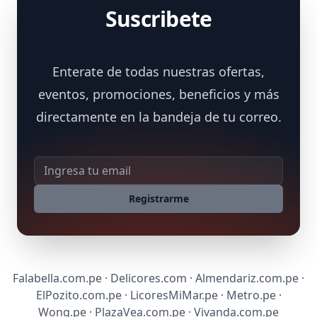
Suscribete
Enterate de todas nuestras ofertas,
eventos, promociones, beneficios y más
directamente en la bandeja de tu correo.
Dirección de correo
Registrarme
Falabella.com.pe · Delicores.com · Almendariz.com.pe ·
ElPozito.com.pe · LicoresMiMar.pe · Metro.pe ·
Wong.pe · PlazaVea.com.pe · Vivanda.com.pe