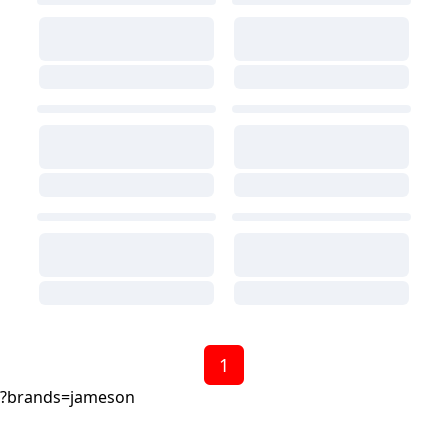
1
?brands=jameson