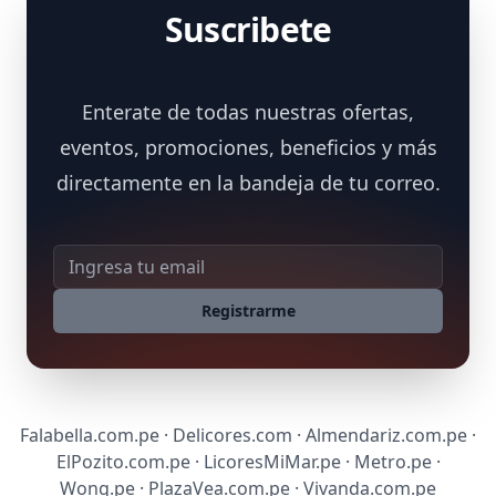
Suscribete
Enterate de todas nuestras ofertas,
eventos, promociones, beneficios y más
directamente en la bandeja de tu correo.
Dirección de correo
Registrarme
Falabella.com.pe · Delicores.com · Almendariz.com.pe ·
ElPozito.com.pe · LicoresMiMar.pe · Metro.pe ·
Wong.pe · PlazaVea.com.pe · Vivanda.com.pe