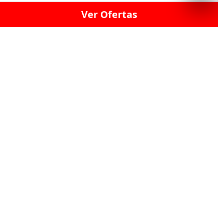
Ver Ofertas
LICORERÍA LINCE · LICORERÍA LA VICTORIA · LICORERÍA SAN ISIDRIO
· LICORERÍA LA MOLINA · LICORERÍA MIRAFLORES · LICORERÍA SAN
BORJA · LICORERÍA BARRANCO · LICORERÍA LIMA · LICORERÍA SURCO
· LICORERÍA SAN LUIS · LICORERÍA SAN JUAN DE LURIGANCHO ·
LICORERÍA CHORRILLOS · LICORERÍA ATE · LICORERÍA SAN MIGUEL ·
LICORERÍA SAN MARTIN DE PORRES · LICORERÍA PUEBLO LIBRE ·
LICORERÍA BREÑA · LICORERÍA MAGDALENA · LICORERÍA SURQUILLO
LAS LICORERIAS UNIDAS Y REUNIDAD EN UN
SOLO LUGAR
LOS MEJORES LICORES, MARCAS,