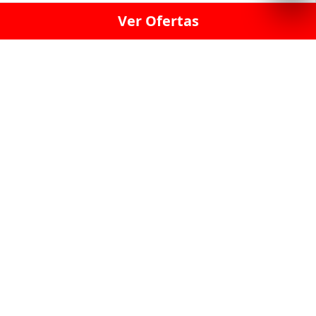
Ver Ofertas
LICORERÍA LINCE · LICORERÍA LA VICTORIA · LICORERÍA SAN ISIDRIO
· LICORERÍA LA MOLINA · LICORERÍA MIRAFLORES · LICORERÍA SAN
BORJA · LICORERÍA BARRANCO · LICORERÍA LIMA · LICORERÍA SURCO
· LICORERÍA SAN LUIS · LICORERÍA SAN JUAN DE LURIGANCHO ·
LICORERÍA CHORRILLOS · LICORERÍA ATE · LICORERÍA SAN MIGUEL ·
LICORERÍA SAN MARTIN DE PORRES · LICORERÍA PUEBLO LIBRE ·
LICORERÍA BREÑA · LICORERÍA MAGDALENA · LICORERÍA SURQUILLO
LAS LICORERIAS UNIDAS Y REUNIDAD EN UN
SOLO LUGAR
LOS MEJORES LICORES, MARCAS,