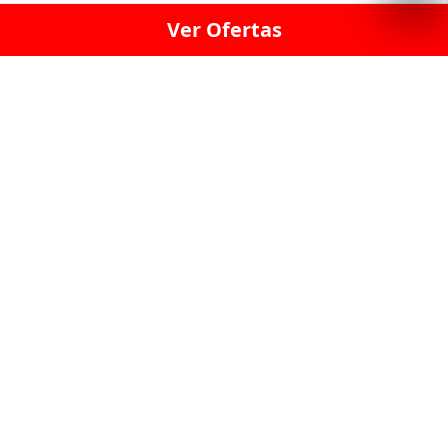
Ver Ofertas
LICORERÍA LINCE · LICORERÍA LA VICTORIA · LICORERÍA SAN ISIDRIO
· LICORERÍA LA MOLINA · LICORERÍA MIRAFLORES · LICORERÍA SAN
BORJA · LICORERÍA BARRANCO · LICORERÍA LIMA · LICORERÍA SURCO
· LICORERÍA SAN LUIS · LICORERÍA SAN JUAN DE LURIGANCHO ·
LICORERÍA CHORRILLOS · LICORERÍA ATE · LICORERÍA SAN MIGUEL ·
LICORERÍA SAN MARTIN DE PORRES · LICORERÍA PUEBLO LIBRE ·
LICORERÍA BREÑA · LICORERÍA MAGDALENA · LICORERÍA SURQUILLO
LAS LICORERIAS UNIDAS Y REUNIDAD EN UN
SOLO LUGAR
LOS MEJORES LICORES, MARCAS,