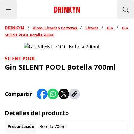
Menu
Inicio Drinkyn
Bus
/
/
/
/
DRINKYN
Vinos, Licores y Cervezas
Licores
Gin
Gin
SILENT POOL Botella 700ml
SILENT POOL
Gin SILENT POOL Botella 700ml
Compartir
Detalles del producto
Presentación
Botella 700ml