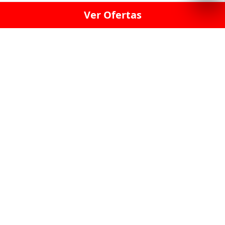
Ver Ofertas
LICORERÍA LINCE · LICORERÍA LA VICTORIA · LICORERÍA SAN ISIDRIO
· LICORERÍA LA MOLINA · LICORERÍA MIRAFLORES · LICORERÍA SAN
BORJA · LICORERÍA BARRANCO · LICORERÍA LIMA · LICORERÍA SURCO
· LICORERÍA SAN LUIS · LICORERÍA SAN JUAN DE LURIGANCHO ·
LICORERÍA CHORRILLOS · LICORERÍA ATE · LICORERÍA SAN MIGUEL ·
LICORERÍA SAN MARTIN DE PORRES · LICORERÍA PUEBLO LIBRE ·
LICORERÍA BREÑA · LICORERÍA MAGDALENA · LICORERÍA SURQUILLO
LAS LICORERIAS UNIDAS Y REUNIDAD EN UN
SOLO LUGAR
LOS MEJORES LICORES, MARCAS,