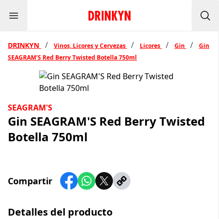
Menu
Inicio Drinkyn
Bus
/
/
/
/
DRINKYN
Vinos, Licores y Cervezas
Licores
Gin
Gin
SEAGRAM'S Red Berry Twisted Botella 750ml
SEAGRAM'S
Gin SEAGRAM'S Red Berry Twisted
Botella 750ml
Compartir
Detalles del producto