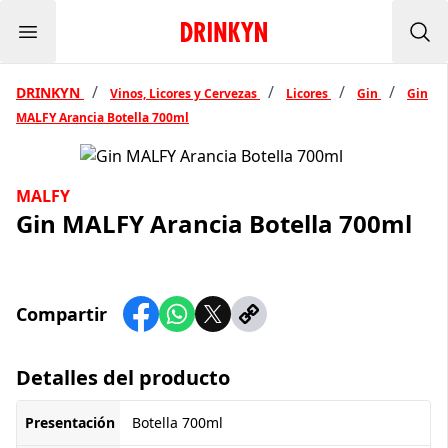
Menu
Inicio Drinkyn
Bus
/
/
/
/
DRINKYN
Vinos, Licores y Cervezas
Licores
Gin
Gin
MALFY Arancia Botella 700ml
MALFY
Gin MALFY Arancia Botella 700ml
Compartir
Detalles del producto
Presentación
Botella 700ml