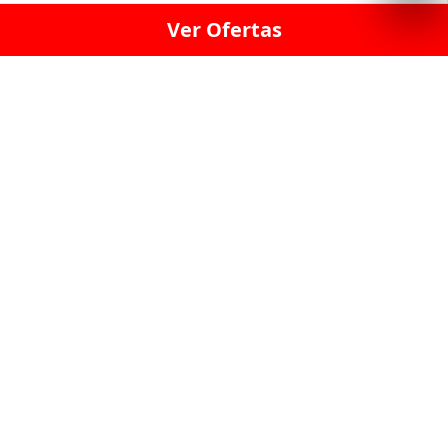
Ver Ofertas
LICORERÍA LINCE · LICORERÍA LA VICTORIA · LICORERÍA SAN ISIDRIO
· LICORERÍA LA MOLINA · LICORERÍA MIRAFLORES · LICORERÍA SAN
BORJA · LICORERÍA BARRANCO · LICORERÍA LIMA · LICORERÍA SURCO
· LICORERÍA SAN LUIS · LICORERÍA SAN JUAN DE LURIGANCHO ·
LICORERÍA CHORRILLOS · LICORERÍA ATE · LICORERÍA SAN MIGUEL ·
LICORERÍA SAN MARTIN DE PORRES · LICORERÍA PUEBLO LIBRE ·
LICORERÍA BREÑA · LICORERÍA MAGDALENA · LICORERÍA SURQUILLO
LAS LICORERIAS UNIDAS Y REUNIDAD EN UN
SOLO LUGAR
LOS MEJORES LICORES, MARCAS,