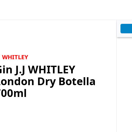
.J WHITLEY
in J.J WHITLEY
London Dry Botella
700ml