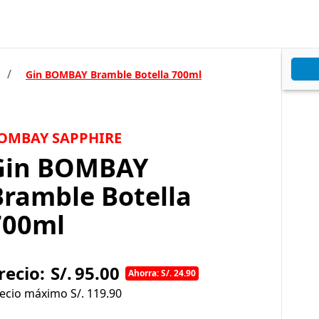
/
Gin BOMBAY Bramble Botella 700ml
OMBAY SAPPHIRE
Gin BOMBAY
Bramble Botella
700ml
recio:
S/.
95.00
Ahorra: S/. 24.90
ecio máximo S/.
119.90