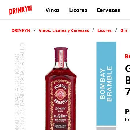
Vinos
Licores
Cervezas
Inicio Drinkyn
/
/
/
DRINKYN
Vinos, Licores y Cervezas
Licores
Gin
B
P
Pr