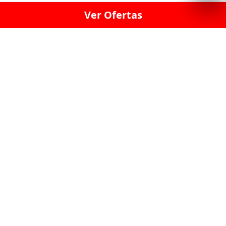
Ver Ofertas
LICORERÍA LINCE · LICORERÍA LA VICTORIA · LICORERÍA SAN ISIDRIO
· LICORERÍA LA MOLINA · LICORERÍA MIRAFLORES · LICORERÍA SAN
BORJA · LICORERÍA BARRANCO · LICORERÍA LIMA · LICORERÍA SURCO
· LICORERÍA SAN LUIS · LICORERÍA SAN JUAN DE LURIGANCHO ·
LICORERÍA CHORRILLOS · LICORERÍA ATE · LICORERÍA SAN MIGUEL ·
LICORERÍA SAN MARTIN DE PORRES · LICORERÍA PUEBLO LIBRE ·
LICORERÍA BREÑA · LICORERÍA MAGDALENA · LICORERÍA SURQUILLO
LAS LICORERIAS UNIDAS Y REUNIDAD EN UN
SOLO LUGAR
LOS MEJORES LICORES, MARCAS,