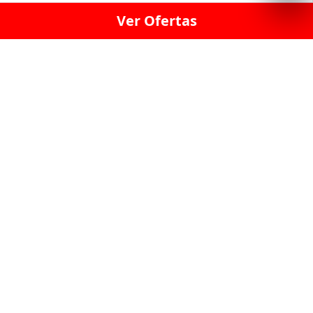
Ver Ofertas
LICORERÍA LINCE · LICORERÍA LA VICTORIA · LICORERÍA SAN ISIDRIO
· LICORERÍA LA MOLINA · LICORERÍA MIRAFLORES · LICORERÍA SAN
BORJA · LICORERÍA BARRANCO · LICORERÍA LIMA · LICORERÍA SURCO
· LICORERÍA SAN LUIS · LICORERÍA SAN JUAN DE LURIGANCHO ·
LICORERÍA CHORRILLOS · LICORERÍA ATE · LICORERÍA SAN MIGUEL ·
LICORERÍA SAN MARTIN DE PORRES · LICORERÍA PUEBLO LIBRE ·
LICORERÍA BREÑA · LICORERÍA MAGDALENA · LICORERÍA SURQUILLO
LAS LICORERIAS UNIDAS Y REUNIDAD EN UN
SOLO LUGAR
LOS MEJORES LICORES, MARCAS,