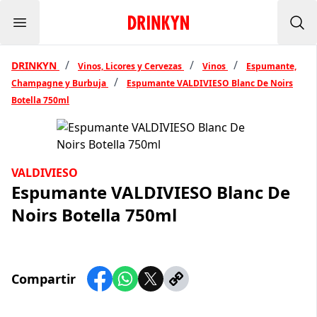
Menu
Inicio Drinkyn
Bus
/
/
/
DRINKYN
Vinos, Licores y Cervezas
Vinos
Espumante,
/
Champagne y Burbuja
Espumante VALDIVIESO Blanc De Noirs
Botella 750ml
VALDIVIESO
Espumante VALDIVIESO Blanc De
Noirs Botella 750ml
Compartir