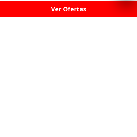
Ver Ofertas
LICORERÍA LINCE · LICORERÍA LA VICTORIA · LICORERÍA SAN ISIDRIO
· LICORERÍA LA MOLINA · LICORERÍA MIRAFLORES · LICORERÍA SAN
BORJA · LICORERÍA BARRANCO · LICORERÍA LIMA · LICORERÍA SURCO
· LICORERÍA SAN LUIS · LICORERÍA SAN JUAN DE LURIGANCHO ·
LICORERÍA CHORRILLOS · LICORERÍA ATE · LICORERÍA SAN MIGUEL ·
LICORERÍA SAN MARTIN DE PORRES · LICORERÍA PUEBLO LIBRE ·
LICORERÍA BREÑA · LICORERÍA MAGDALENA · LICORERÍA SURQUILLO
LAS LICORERIAS UNIDAS Y REUNIDAD EN UN
SOLO LUGAR
LOS MEJORES LICORES, MARCAS,